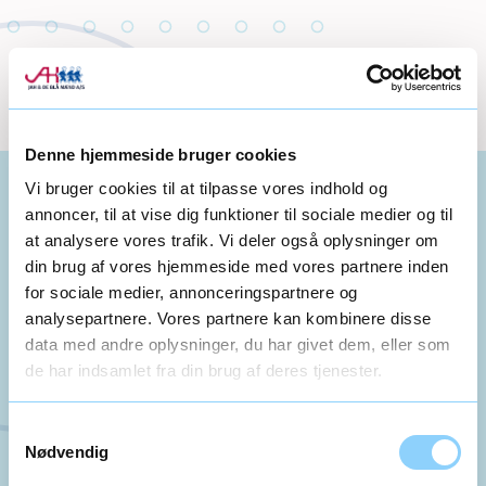
Denne hjemmeside bruger cookies
Vi bruger cookies til at tilpasse vores indhold og
annoncer, til at vise dig funktioner til sociale medier og til
at analysere vores trafik. Vi deler også oplysninger om
din brug af vores hjemmeside med vores partnere inden
KONTAKT OS
for sociale medier, annonceringspartnere og
VI ER KLAR TIL AT
analysepartnere. Vores partnere kan kombinere disse
SVARE PÅ DINE
data med andre oplysninger, du har givet dem, eller som
de har indsamlet fra din brug af deres tjenester.
SPØRGSMÅL
Samtykkevalg
Har du nogle spørgsmål, så er du altid
Nødvendig
velkommen til at kontakte os.